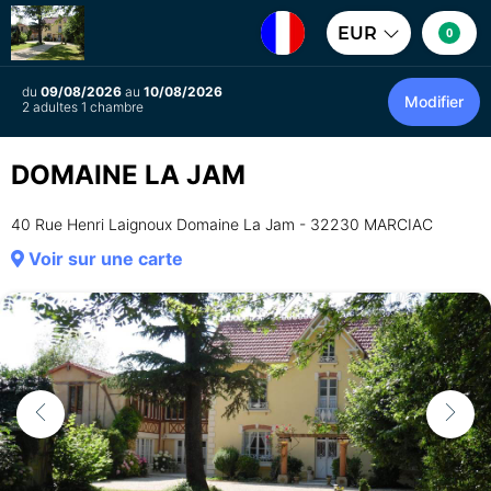
EUR
0
du
09/08/2026
au
10/08/2026
Modifier
2 adultes 1 chambre
DOMAINE LA JAM
40 Rue Henri Laignoux Domaine La Jam - 32230 MARCIAC
Voir sur une carte