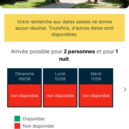
Votre recherche aux dates saisies ne donne
aucun résultat. Toutefois, d'autres dates sont
disponibles.
Arrivée possible pour
2 personnes
et pour
1
nuit
.
Dimanche
Lundi
Mardi
09/08
10/08
11/08
non disponible
non disponible
non disponible
Mercredi
Jeudi
Vendredi
Disponible
12/08
13/08
14/08
Non disponible